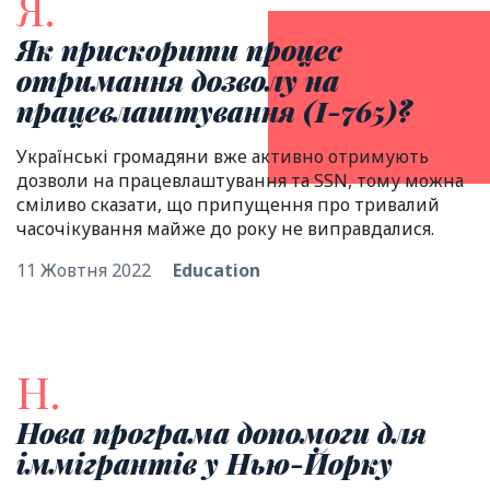
Я.
Як прискорити процес
отримання дозволу на
працевлаштування (I-765)?
Українські громадяни вже активно отримують
дозволи на працевлаштування та SSN, тому можна
сміливо сказати, що припущення про тривалий
часочікування майже до року не виправдалися.
11 Жовтня 2022
Education
Н.
Нова програма допомоги для
iммiгрантiв у Нью-Йорку