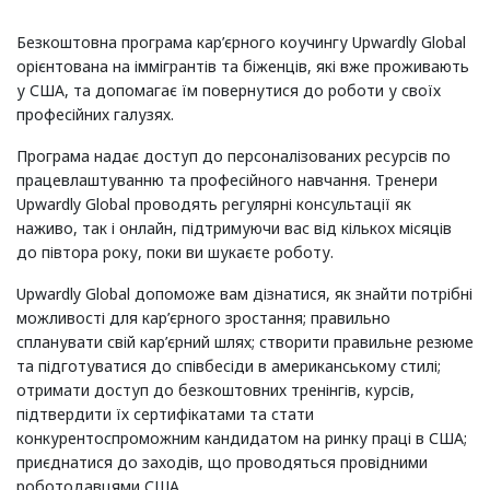
Безкоштовна програма кар’єрного коучингу Upwardly Global
орієнтована на іммігрантів та біженців, які вже проживають
у США, та допомагає їм повернутися до роботи у своїх
професійних галузях.
Програма надає доступ до персоналізованих ресурсів по
працевлаштуванню та професійного навчання. Тренери
Upwardly Global проводять регулярні консультації як
наживо, так і онлайн, підтримуючи вас від кількох місяців
до півтора року, поки ви шукаєте роботу.
Upwardly Global допоможе вам дізнатися, як знайти потрібні
можливості для кар’єрного зростання; правильно
спланувати свій кар’єрний шлях; створити правильне резюме
та підготуватися до співбесіди в американському стилі;
отримати доступ до безкоштовних тренінгів, курсів,
підтвердити їх сертифікатами та стати
конкурентоспроможним кандидатом на ринку праці в США;
приєднатися до заходів, що проводяться провідними
роботодавцями США.