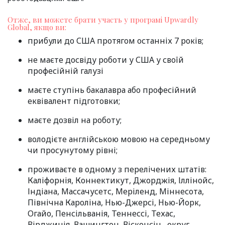
Отже, ви можете брати участь у програмі Upwardly
Global, якщо ви:
прибули до США протягом останніх 7 років;
не маєте досвіду роботи у США у своїй
професійній галузі
маєте ступінь бакалавра або професійний
еквівалент підготовки;
маєте дозвіл на роботу;
володієте англійською мовою на середньому
чи просунутому рівні;
проживаєте в одному з перелічених штатів:
Каліфорнія, Коннектикут, Джорджія, Іллінойс,
Індіана, Массачусетс, Меріленд, Міннесота,
Північна Кароліна, Нью-Джерсі, Нью-Йорк,
Огайо, Пенсільванія, Теннессі, Техас,
Вірджинія, Вашингтон, Вісконсін , округ