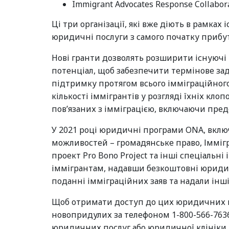
Immigrant Advocates Response Collaborat
Ці три організації, які вже діють в рамка
юридичні послуги з самого початку прибут
Нові гранти дозволять розширити існуючі
потенціал, щоб забезпечити термінове за
підтримку протягом всього імміграційног
кількості іммігрантів у розгляді їхніх к
пов’язаних з імміграцією, включаючи пре
У 2021 році юридичні програми ONA, вклю
можливостей – громадянське право, Іммігр
проект Pro Bono Project та інші спеціальні
іммігрантам, надавши безкоштовні юридичн
поданні імміграційних заяв та надали інш
Щоб отримати доступ до цих юридичних по
новопридулих за телефоном 1-800-566-7636
юридичних послуг або юридичної клініки. 