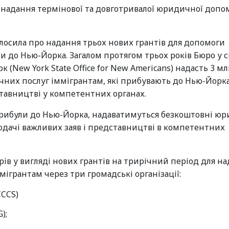
 надання термінової та довготривалої юридичної допо
лосила про надання трьох нових грантів для допомоги
ли до Нью-Йорка. Загалом протягом трьох років Бюро у 
New York State Office for New Americans) надасть 3 м
них послуг іммігрантам, які прибувають до Нью-Йорка
тавництві у компетентних органах.
 прибули до Нью-Йорка, надаватимуться безкоштовні ю
подачі важливих заяв і представництві в компетентних
рів у вигляді нових грантів на трирічний період для н
грантам через три громадські організації:
CCCS)
);