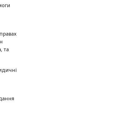
моги
справах
лн
, та
ридичні
адання