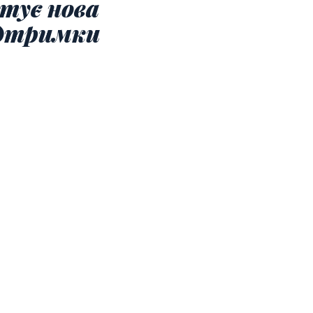
тує нова
ідтримки