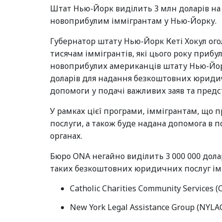
Штат Нью-Йорк виділить 3 млн доларів на
новоприбулим іммігрантам у Нью-Йорку.
Губернатор штату Нью-Йорк Кеті Хокул ого
тисячам іммігрантів, які цього року прибу
новоприбулих американців штату Нью-Йорк (
доларів для надання безкоштовних юридич
допомоги у подачі важливих заяв та предс
У рамках цієї програми, іммігрантам, що
послуги, а також буде надана допомога в 
органах.
Бюро ONA негайно виділить 3 000 000 дола
таких безкоштовних юридичних послуг іммі
Catholic Charities Community Services (
New York Legal Assistance Group (NYLAG