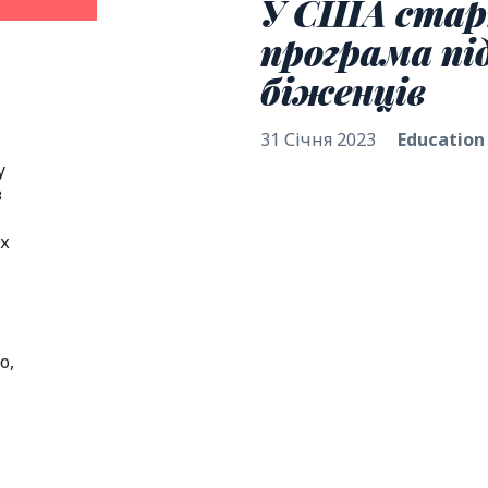
У США стар
програма п
біженців
31 Січня 2023
Education
у
в
їх
о,