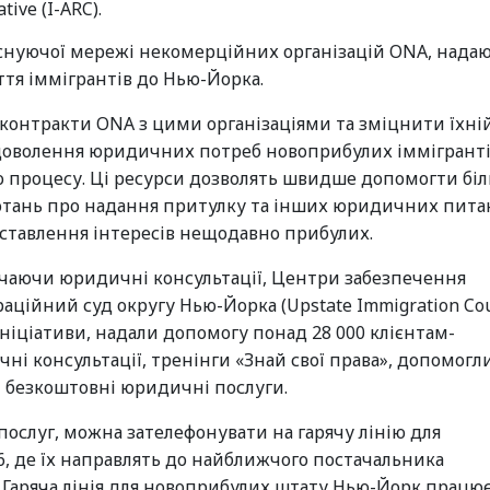
ive (I-ARC).
х існуючої мережі некомерційних організацій ONA, нада
тя іммігрантів до Нью-Йорка.
 контракти ONA з цими організаціями та зміцнити їхні
доволення юридичних потреб новоприбулих іммігрантів
о процесу. Ці ресурси дозволять швидше допомогти бі
лопотань про надання притулку та інших юридичних пита
дставлення інтересів нещодавно прибулих.
чаючи юридичні консультації, Центри забезпечення
аційний суд округу Нью-Йорка (Upstate Immigration Cou
 ініціативи, надали допомогу понад 28 000 клієнтам-
і консультації, тренінги «Знай свої права», допомогли
і безкоштовні юридичні послуги.
слуг, можна зателефонувати на гарячу лінію для
, де їх направлять до найближчого постачальника
Гаряча лінія для новоприбулих штату Нью-Йорк працює 