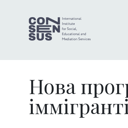
Нова прог
iммiгрант