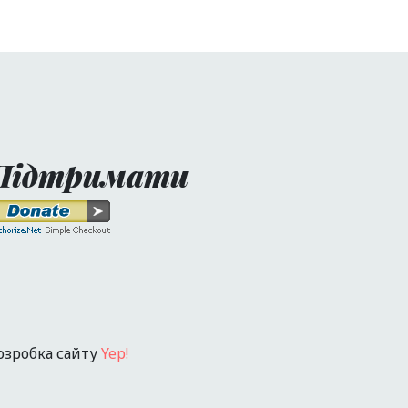
Підтримати
озробка сайту
Yep!