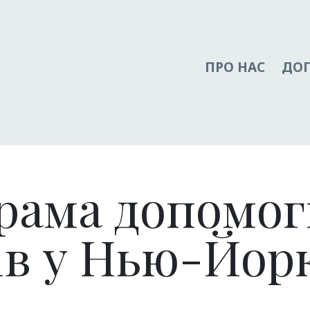
ПРО НАС
ДО
рама допомог
iв у Нью-Йор