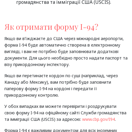
громадянства та імміграції США (USCIS).
Як отримати форму I-94?
Якщо ви в’їжджаєте до США через міжнародні аеропорти,
форма I-94 буде автоматично створена в електронному
вигляді, і вам не потрібно буде заповнювати додаткові
документи. Для цього необхідно просто надати паспорт та
візу прикордонному інспектору.
Якщо ви перетинаєте кордон по суші (наприклад, через
Канаду або Мексику), вам потрібно буде заповнити
паперову форму I-94 на кордоні і передати її
прикордонному контролю.
У обох випадках ви можете перевірити і роздрукувати
свою форму I-94 на офіційному сайті Служби громадянства
та імміграції США (USCIS) за адресою:
www.cbp.gov/I94
.
Форма I-94 є важливим документом для всіх іноземних