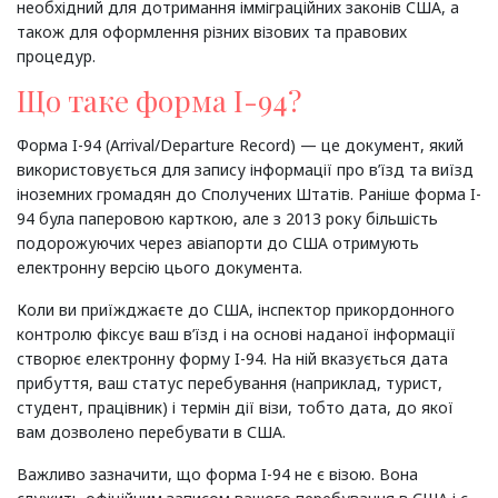
необхідний для дотримання імміграційних законів США, а
також для оформлення різних візових та правових
процедур.
Що таке форма I-94?
Форма I-94 (Arrival/Departure Record) — це документ, який
використовується для запису інформації про в’їзд та виїзд
іноземних громадян до Сполучених Штатів. Раніше форма I-
94 була паперовою карткою, але з 2013 року більшість
подорожуючих через авіапорти до США отримують
електронну версію цього документа.
Коли ви приїжджаєте до США, інспектор прикордонного
контролю фіксує ваш в’їзд і на основі наданої інформації
створює електронну форму I-94. На ній вказується дата
прибуття, ваш статус перебування (наприклад, турист,
студент, працівник) і термін дії візи, тобто дата, до якої
вам дозволено перебувати в США.
Важливо зазначити, що форма I-94 не є візою. Вона