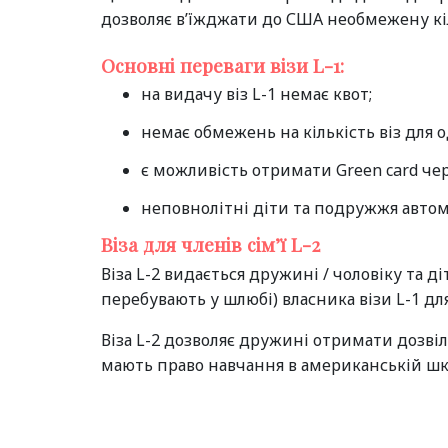
дозволяє в’їжджати до США необмежену кіль
Основні переваги візи L-1:
на видачу віз L-1 немає квот;
немає обмежень на кількість віз для о
є можливість отримати Green card чер
неповнолітні діти та подружжя автом
Віза для членів сім’ї L-2
Віза L-2 видається дружині / чоловіку та ді
перебувають у шлюбі) власника візи L-1 дл
Віза L-2 дозволяє дружині отримати дозвіл
мають право навчання в американській шк