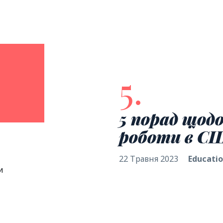
5.
я
5 порад щод
роботи в С
22 Травня 2023
Educati
и