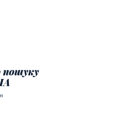
о пошуку
ША
on