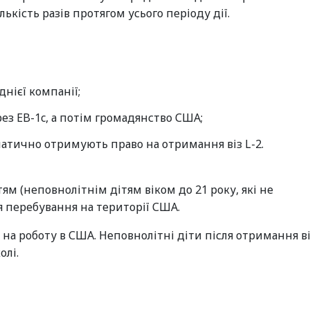
кість разів протягом усього періоду дії.
днієї компанії;
ез EB-1c, а потім громадянство США;
атично отримують право на отримання віз L-2.
тям (неповнолітнім дітям віком до 21 року, які не
я перебування на території США.
 на роботу в США. Неповнолітні діти після отримання ві
олі.