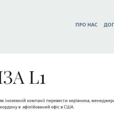
ПРО НАС
ДО
ЗА L1
воляє іноземній компанії перевести керівника, менеджер
кордону в афілійований офіс в США.