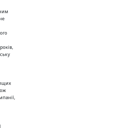
аним
не
ого
років,
нську
вищих
кож
мпанії,
1