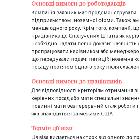
Основні вимоги до роботодавців
Компанія-заявник має продемонструвати, щ
підприємством іноземної фірми. Також ам
менше одного року. Крім того, компанії, 
працівника до Сполучених Штатів як керів
необхідно надати певні докази: наявність ф
пропрацювати керівником або менеджером 
що передували подачі петиції; іноземна 
посаду протягом одного року після схвален
Основні вимоги до працівників
Для відповідності критеріям отримання в
керівних посад або мати спеціальні знання
повинні мати безперервний стаж роботи пр
яка знаходиться за межами США.
Термін дії візи
Ця віза видається на строк від одного до т