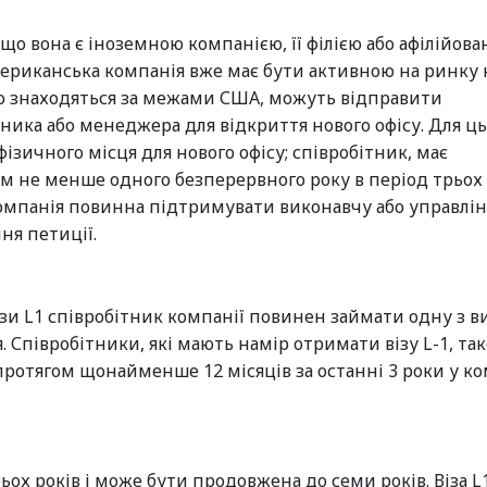
о вона є іноземною компанією, її філією або афілійов
ериканська компанія вже має бути активною на ринку 
що знаходяться за межами США, можуть відправити
ника або менеджера для відкриття нового офісу. Для ць
ізичного місця для нового офісу; співробітник, має
не менше одного безперервного року в період трьох 
компанія повинна підтримувати виконавчу або управлі
ня петиції.
ізи L1 співробітник компанії повинен займати одну з 
. Співробітники, які мають намір отримати візу L-1, та
отягом щонайменше 12 місяців за останні 3 роки у ко
рьох років і може бути продовжена до семи років. Віза L