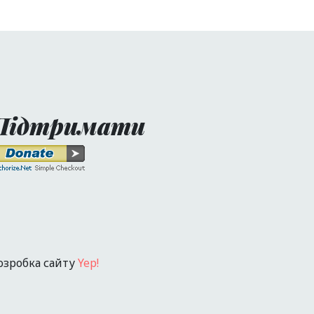
Підтримати
озробка сайту
Yep!