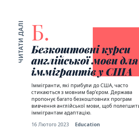
Б.
ЧИТАТИ ДАЛІ
Безкоштовні курси
англійської мови дл
iммiгрантiв у США
Іммігранти, які прибули до США, часто
стикаються з мовним бар’єром. Держава
пропонує багато безкоштовних програм
вивчення англійської мови, щоб полегшит
іммігрантам адаптацію.
16 Лютого 2023
Education