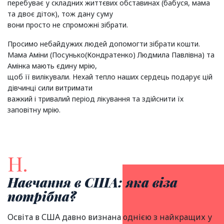
перебуває у складних життєвих обставинах (бабуся, мама
та двоє діток), тож дану суму
вони просто не спроможні зібрати.
Просимо небайдужих людей допомогти зібрати кошти.
Мама Аміни (Посунько(Кондратенко) Людмила Павлівна) та
Амінка мають єдину мрію,
щоб її вилікували. Нехай тепло наших сердець подарує цій
дівчинці сили витримати
важкий і тривалий період лікування та здійснити їх
заповітну мрію.
Н.
Навчання в США: яка віза
потрібна?
Освіта в США давно визнана однією з найкращих у