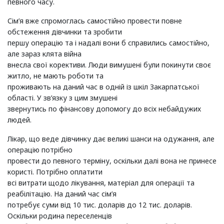
певного часу.
Сім’я вже спромоглась самостійно провести повне
обстеження дівчинки та зробити
першу операцію та і надалі вони б справились самостійно,
але зараз клята війна
внесла свої корективи. Люди вимушені були покинути своє
житло, не мають роботи та
проживають на даний час в одній із шкіл Закарпатської
області. У зв’язку з цим змушені
звернутись по фінансову допомогу до всіх небайдужих
людей.
Лікар, що веде дівчинку дає великі шанси на одужання, але
операцію потрібно
провести до певного терміну, оскільки далі вона не принесе
користі. Потрібно оплатити
всі витрати щодо лікування, матеріал для операції та
реабілітацію. На даний час сім’я
потребує суми від 10 тис. доларів до 12 тис. доларів.
Оскільки родина переселенців