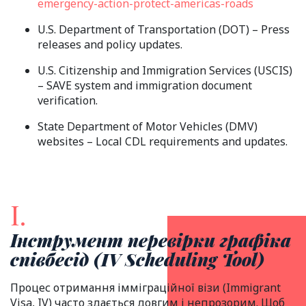
emergency-action-protect-americas-roads
U.S. Department of Transportation (DOT) – Press
releases and policy updates.
U.S. Citizenship and Immigration Services (USCIS)
– SAVE system and immigration document
verification.
State Department of Motor Vehicles (DMV)
websites – Local CDL requirements and updates.
І.
Інструмент перевірки графіка
співбесід (IV Scheduling Tool)
Процес отримання імміграційної візи (Immigrant
Visa, IV) часто здається довгим і непрозорим. Щоб