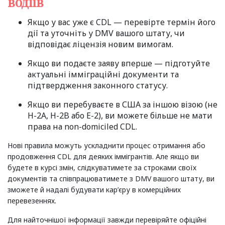
водіїв
Якщо у вас уже є CDL — перевірте термін його
дії та уточніть у DMV вашого штату, чи
відповідає ліцензія новим вимогам.
Якщо ви подаєте заяву вперше — підготуйте
актуальні імміграційні документи та
підтвердження законного статусу.
Якщо ви перебуваєте в США за іншою візою (не
H-2A, H-2B або E-2), ви можете більше не мати
права на non-domiciled CDL.
Нові правила можуть ускладнити процес отримання або
продовження CDL для деяких іммігрантів. Але якщо ви
будете в курсі змін, слідкуватимете за строками своїх
документів та співпрацюватимете з DMV вашого штату, ви
зможете й надалі будувати кар’єру в комерційних
перевезеннях.
Для найточнішої інформації завжди перевіряйте офіційні