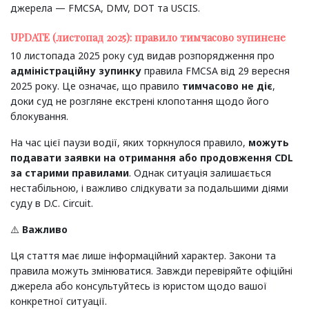
джерела — FMCSA, DMV, DOT та USCIS.
UPDATE (листопад 2025): правило тимчасово зупинене
10 листопада 2025 року суд видав розпорядження про
адміністраційну зупинку
правила FMCSA від 29 вересня
2025 року. Це означає, що правило
тимчасово не діє
,
доки суд не розгляне екстрені клопотання щодо його
блокування.
На час цієї паузи водії, яких торкнулося правило,
можуть
подавати заявки на отримання або продовження CDL
за старими правилами
. Однак ситуація залишається
нестабільною, і важливо слідкувати за подальшими діями
суду в D.C. Circuit.
⚠️
Важливо
Ця стаття має лише інформаційний характер. Закони та
правила можуть змінюватися. Завжди перевіряйте офіційні
джерела або консультуйтесь із юристом щодо вашої
конкретної ситуації.