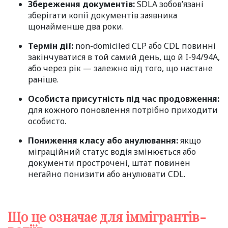
Збереження документів:
SDLA зобов’язані
зберігати копії документів заявника
щонайменше два роки.
Термін дії:
non-domiciled CLP або CDL повинні
закінчуватися в той самий день, що й I-94/94A,
або через рік — залежно від того, що настане
раніше.
Особиста присутність під час продовження:
для кожного поновлення потрібно приходити
особисто.
Пониження класу або анулювання:
якщо
міграційний статус водія змінюється або
документи прострочені, штат повинен
негайно понизити або анулювати CDL.
Що це означає для іммігрантів-