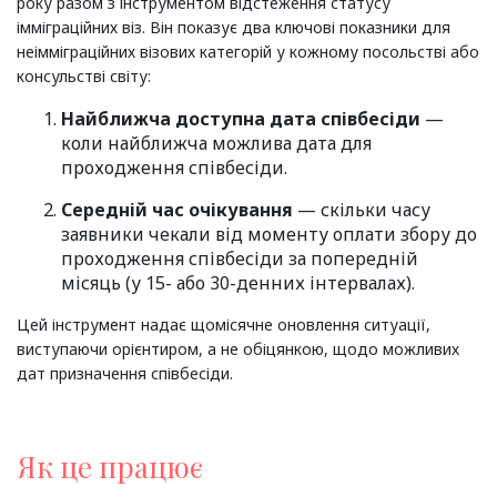
року разом з інструментом відстеження статусу
імміграційних віз. Він показує два ключові показники для
неімміграційних візових категорій у кожному посольстві або
консульстві світу:
Найближча доступна дата співбесіди
—
коли найближча можлива дата для
проходження співбесіди.
Середній час очікування
— скільки часу
заявники чекали від моменту оплати збору до
проходження співбесіди за попередній
місяць (у 15- або 30-денних інтервалах).
Цей інструмент надає щомісячне оновлення ситуації,
виступаючи орієнтиром, а не обіцянкою, щодо можливих
дат призначення співбесіди.
Як це працює