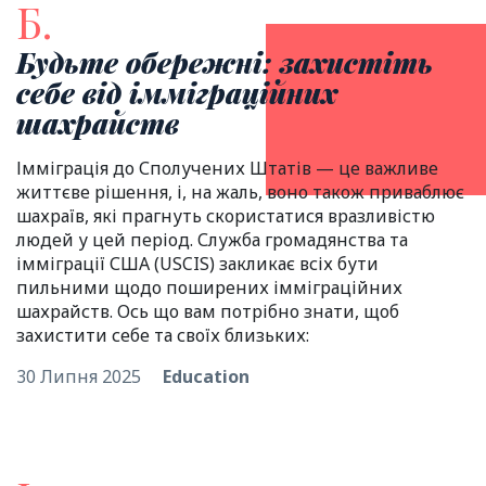
Б.
Будьте обережні: захистіть
себе від імміграційних
шахрайств
Імміграція до Сполучених Штатів — це важливе
життєве рішення, і, на жаль, воно також приваблює
шахраїв, які прагнуть скористатися вразливістю
людей у цей період. Служба громадянства та
імміграції США (USCIS) закликає всіх бути
пильними щодо поширених імміграційних
шахрайств. Ось що вам потрібно знати, щоб
захистити себе та своїх близьких:
30 Липня 2025
Education