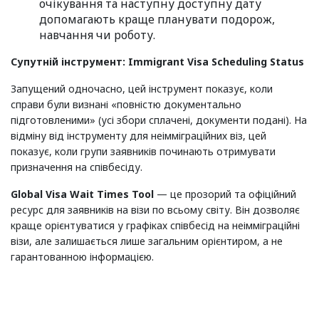
очікування та наступну доступну дату
допомагають краще планувати подорож,
навчання чи роботу.
Супутній інструмент: Immigrant Visa Scheduling Status
Запущений одночасно, цей інструмент показує, коли
справи були визнані «повністю документально
підготовленими» (усі збори сплачені, документи подані). На
відміну від інструменту для неімміграційних віз, цей
показує, коли групи заявників починають отримувати
призначення на співбесіду.
Global Visa Wait Times Tool
— це прозорий та офіційний
ресурс для заявників на візи по всьому світу. Він дозволяє
краще орієнтуватися у графіках співбесід на неімміграційні
візи, але залишається лише загальним орієнтиром, а не
гарантованною інформацією.