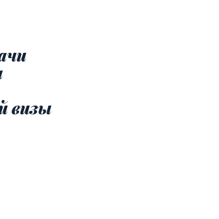
ачи
а
й визы