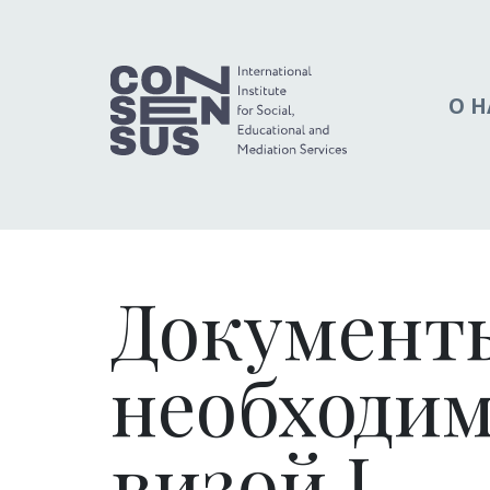
О Н
Документы
необходим
визой I