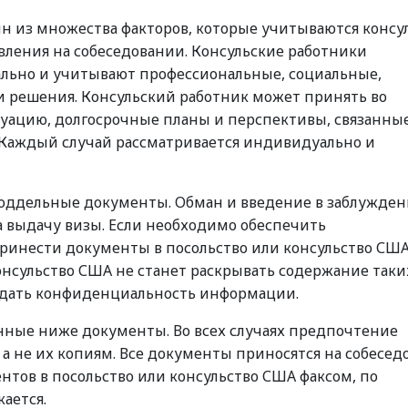
из множества факторов, которые учитываются консу
вления на собеседовании. Консульские работники
льно и учитывают профессиональные, социальные,
 решения. Консульский работник может принять во
ацию, долгосрочные планы и перспективы, связанные
 Каждый случай рассматривается индивидуально и
оддельные документы. Обман и введение в заблужден
а выдачу визы. Если необходимо обеспечить
ринести документы в посольство или консульство США
онсульство США не станет раскрывать содержание таки
юдать конфиденциальность информации.
анные ниже документы. Во всех случаях предпочтение
 а не их копиям. Все документы приносятся на собесед
тов в посольство или консульство США факсом, по
кается.