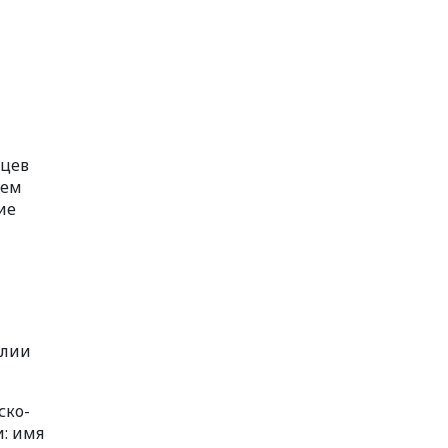
яцев
ием
ие
илии
ско-
: имя