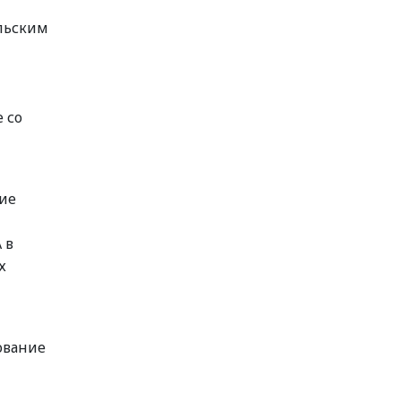
льским
 со
ие
 в
х
ование