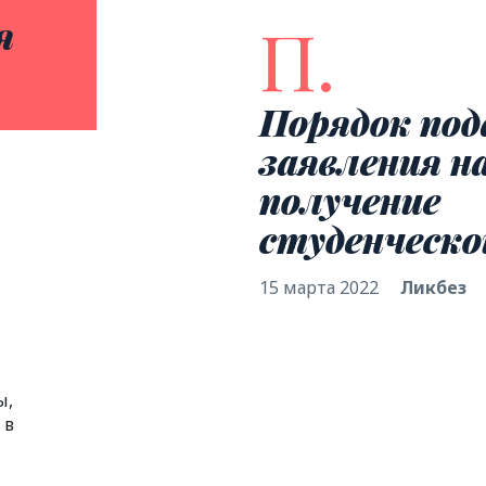
П.
я
Порядок под
заявления н
получение
студенческо
15 марта 2022
Ликбез
ы,
 в