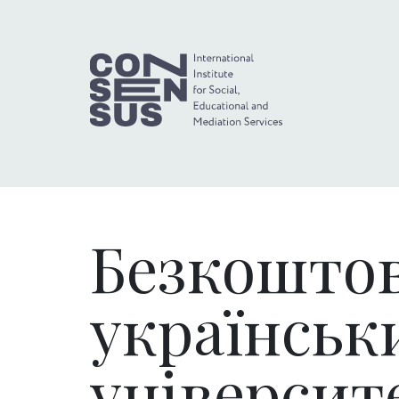
Безкоштов
українськ
універси