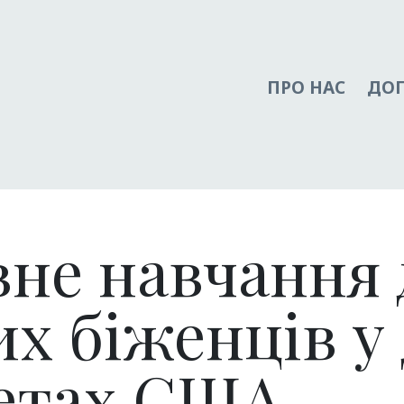
ПРО НАС
ДО
не навчання 
их біженців у
тетах США