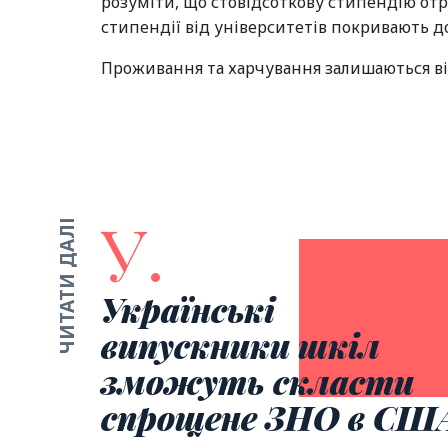
розуміти, що стовідсоткову стипендію от
стипендії від університетів покривають до
Проживання та харчування залишаються ві
У.
ЧИТАТИ ДАЛІ
Українські
випускники шкіл
зможуть скласти
спрощене ЗНО в СШ