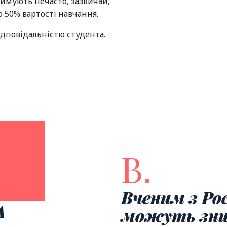
римують нечасто, зазвичай,
 50% вартості навчання.
дповідальністю студента.
В.
Вченим з Рос
А
можуть зн