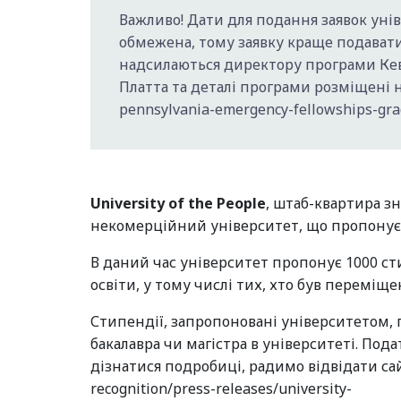
Важливо! Дати для подання заявок уні
обмежена, тому заявку краще подават
надсилаються директору програми Кеві
Платта та деталі програми розміщені на 
pennsylvania-emergency-fellowships-gra
University of the People
, штаб-квартира з
некомерційний університет, що пропонує
В даний час університет пропонує 1000 с
освіти, у тому числі тих, хто був переміщ
Стипендії, запропоновані університетом, 
бакалавра чи магістра в університеті. Под
дізнатися подробиці, радимо відвідати сай
recognition/press-releases/university-