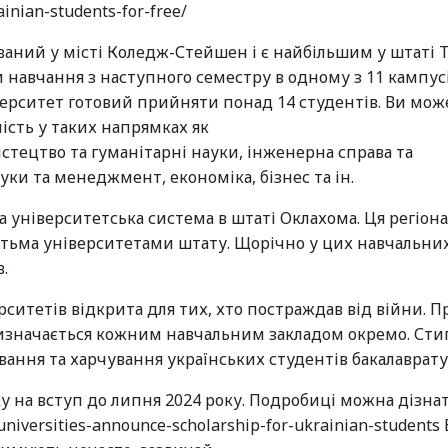
ainian-students-for-free/
ваний у місті Коледж-Стейшен і є найбільшим у штаті Т
 навчання з наступного семестру в одному з 11 кампусі
верситет готовий прийняти понад 14 студентів. Ви мож
ість у таких напрямках як
истецтво та гуманітарні науки, інженерна справа та
уки та менеджмент, економіка, бізнес та ін.
 університетська система в штаті Оклахома. Ця регіон
стьма університетами штату. Щорічно у цих навчальни
.
итетів відкрита для тих, хто постраждав від війни. П
 визначається кожним навчальним закладом окремо. Сти
ння та харчування українських студентів бакалаврату
у на вступ до липня 2024 року. Подробиці можна дізна
-universities-announce-scholarship-for-ukrainian-students