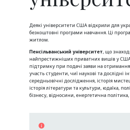
Деякі університети США відкрили для укра
безкоштовні програми навчання. Ці прогр
житлом.
Пенсільванський університет
, що знаход
найпрестижніших приватних вишів у США,
підтримку при подачі заяви на отримання в
участь студенти, чиї наукові та дослідні ін
середньовічні дослідження, історія мистец
історія літератури та культури, юдаїка, по
бізнесу, відносини, енергетична політика,