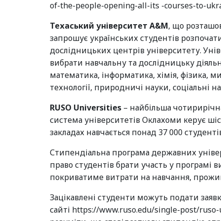
of-the-people-opening-all-its -courses-to-ukr
Техаський університет A&M
, що розташо
запрошує українських студентів розпочати
дослідницьких центрів університету. Уні
вибрати навчальну та дослідницьку діяльн
математика, інформатика, хімія, фізика, м
технології, природничі науки, соціальні на
RUSO Universities
– найбільша чотирирічна
система університетів Оклахоми керує ші
закладах навчається понад 37 000 студентів
Стипендіальна програма державних універс
право студентів брати участь у програмі
покриватиме витрати на навчання, прожива
Зацікавлені студенти можуть подати заявк
сайті https://www.ruso.edu/single-post/ruso