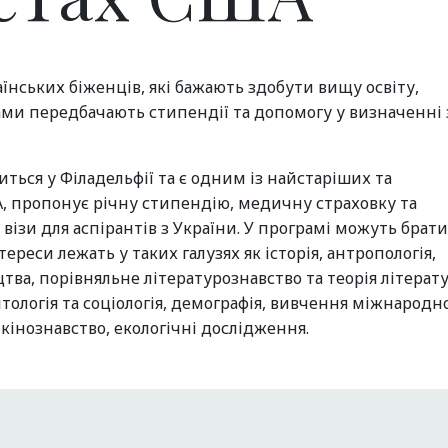
їнських біженців, які бажають здобути вищу освіту,
ами передбачають стипендії та допомогу у визначенні 
иться у Філадельфії та є одним із найстаріших та
 пропонує річну стипендію, медичну страховку та
ізи для аспірантів з України. У програмі можуть брати
тереси лежать у таких галузях як історія, антропологія,
тва, порівняльне літературознавство та теорія літерат
літологія та соціологія, демографія, вивчення міжнародн
 кінознавство, екологічні дослідження.