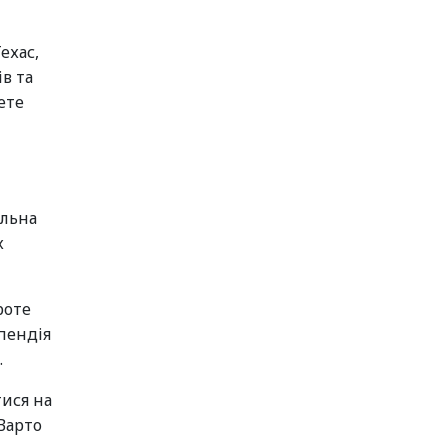
ехас,
в та
ете
альна
х
роте
пендія
.
тися на
 Варто