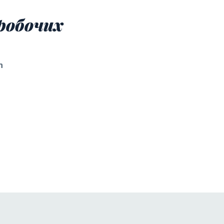
робочих
n