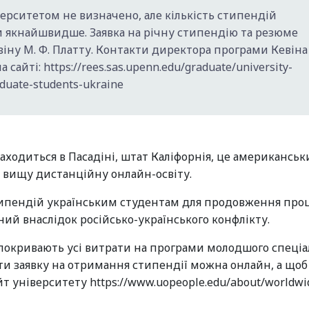
верситетом не визначено, але кількість стипендій
и якнайшвидше. Заявка на річну стипендію та резюме
ну М. Ф. Платту. Контакти директора програми Кевіна
сайті: https://rees.sas.upenn.edu/graduate/university-
duate-students-ukraine
находиться в Пасадіні, штат Каліфорнія, це американсь
 вищу дистанційну онлайн-освіту.
типендій українським студентам для продовження про
ений внаслідок російсько-українського конфлікту.
покривають усі витрати на програми молодшого спеціал
ати заявку на отримання стипендії можна онлайн, а щоб
т університету https://www.uopeople.edu/about/worldwi