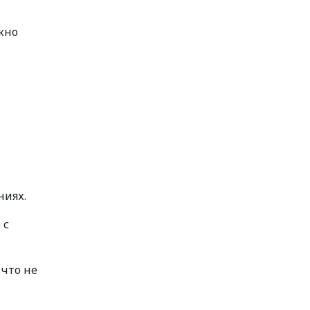
жно
ниях.
 с
 что не