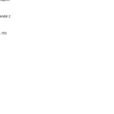
ние с
 по