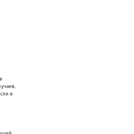
в
учаев,
сли в
ующей