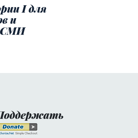
рии I для
в и
 СМИ
Поддержать